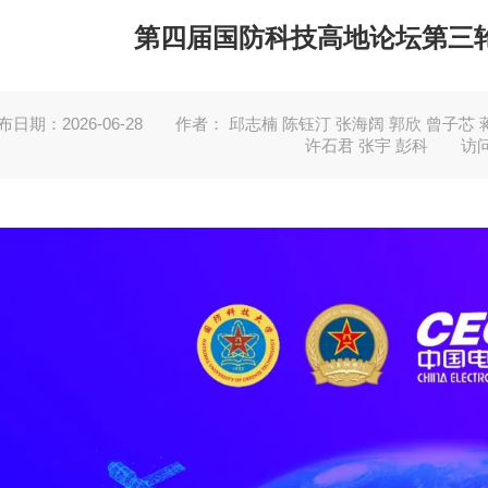
第四届国防科技高地论坛第三
布日期：2026-06-28
作者： 邱志楠 陈钰汀 张海阔 郭欣 曾子芯 
许石君 张宇 彭科
访