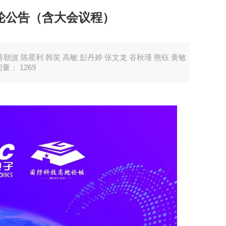
轮公告（含大会议程）
蒋朝波 陈星利 韩笑 高敏 彭丹婷 张文龙 谷秋瑾 熊钰 黄敏
问量：
1269