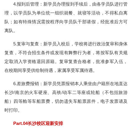
4.报到后管理：新学员办理报到手续后，由各学员队进行管
理，以学员队为单位统一组织就餐、就寝等活动，不得私自离
队；如有特殊情况需按程序向学员队干部请假，经批准后方可
离队。
5.复审与复查：新学员入校后，学校将进行政治复审和身体
复查，不符合招生条件或发现有舞弊行为者，将按军队有关规
定取消入学资格退回原籍。复审复查合格者，批准参军入伍，
在校期间享受供给制待遇，家属享受军属待遇。
6.差旅费报销：新学员凭票报销本人乘坐由户籍所在地直达
长沙/南京的火车硬座、高铁/动车二等座或轮船（不包括旅游
船）四等舱等车船票费，切勿遗失车船票原件，电子发票请及
时打印。
Part.04长沙校区迎新安排