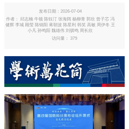
发布日期：2026-07-04
作者： 邱志楠 牛顿 陈钰汀 张海阔 杨柳青 郭欣 曾子芯 冯
健辉 李城 顾莹 陈锦阳 蒋朝波 陈星利 韩笑 高敏 周伊冬 王
小凡 孙鸣阳 魏雄伟 刘骐鸣 周长欣
访问量：
379