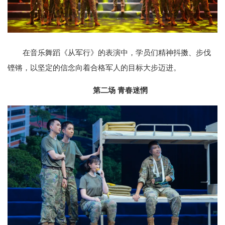
在音乐舞蹈《从军行》的表演中，学员们精神抖擞、步伐
铿锵，以坚定的信念向着合格军人的目标大步迈进。
第二场 青春迷惘