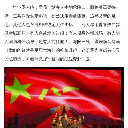
毕业季来临，学员们站在人生的岔路口，面临着重要抉
择。王兵深受父亲影响，毅然决定奔赴西藏，追寻父亲的足
迹。其他人也各自相继锚定人生坐标——有人愿用青春热血捍
卫雪域高原；有人奔赴北国边疆；有人投身维和战场；有人踏
入国防科研领域；还有人前往航天、海防一线。当表演音诗画
《我们的征途是星辰大海》的帷幕升起，这群逐光者循着心灵
的磁感线，向着照亮强军征程的战位奔赴而去。