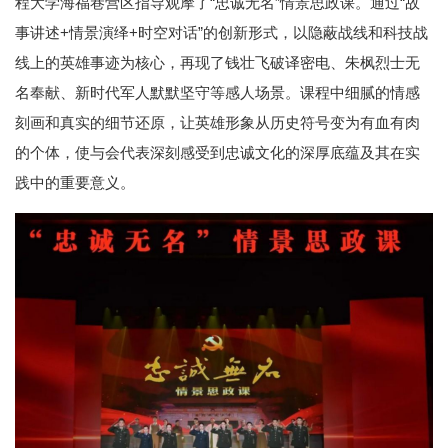
程大学海福巷营区指导观摩了“忠诚无名”情景思政课。通过“故
事讲述+情景演绎+时空对话”的创新形式，以隐蔽战线和科技战
线上的英雄事迹为核心，再现了钱壮飞破译密电、朱枫烈士无
名奉献、新时代军人默默坚守等感人场景。课程中细腻的情感
刻画和真实的细节还原，让英雄形象从历史符号变为有血有肉
的个体，使与会代表深刻感受到忠诚文化的深厚底蕴及其在实
践中的重要意义。