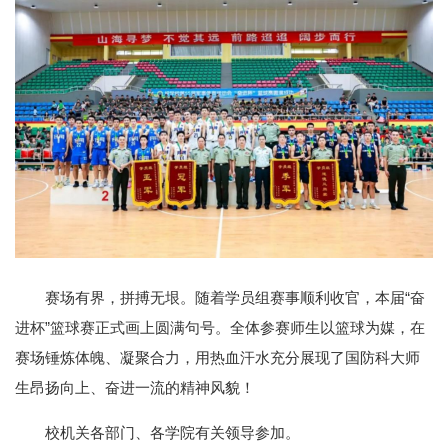
赛场有界，拼搏无垠。随着学员组赛事顺利收官，本届“奋
进杯”篮球赛正式画上圆满句号。全体参赛师生以篮球为媒，在
赛场锤炼体魄、凝聚合力，用热血汗水充分展现了国防科大师
生昂扬向上、奋进一流的精神风貌！
校机关各部门、各学院有关领导参加。