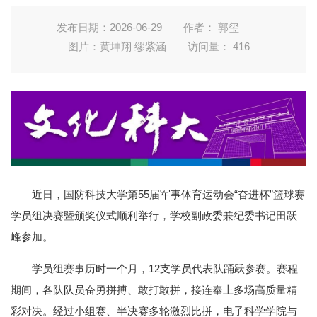
发布日期：2026-06-29
作者： 郭玺
图片：黄坤翔 缪紫涵
访问量：
416
近日，国防科技大学第55届军事体育运动会“奋进杯”篮球赛
学员组决赛暨颁奖仪式顺利举行，学校副政委兼纪委书记田跃
峰参加。
学员组赛事历时一个月，12支学员代表队踊跃参赛。赛程
期间，各队队员奋勇拼搏、敢打敢拼，接连奉上多场高质量精
彩对决。经过小组赛、半决赛多轮激烈比拼，电子科学学院与