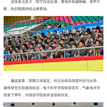
进攻多点发力，防守压迫拉满。赛场外助威呐喊、掌声不
断，热烈氛围持续点燃赛场。
鏖战落幕，荣耀尘埃落定。经过全程高强度对抗与比拼，
最终研究生院摘得桂冠，电子科学学院斩获亚军，气象海洋学
院拿下季军，外国语学院获评道德风尚奖。