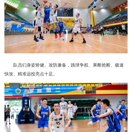
队员们身姿矫健、攻防兼备，跳球争权、果断抢断、极速
快攻、精准远投亮点十足。