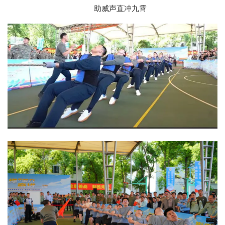
助威声直冲九霄