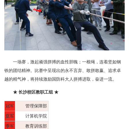
一场赛，激起顽强拼搏的血性胆魄；一根绳，连着坚如钢
铁的团结精神。比赛中呈现出的永不言弃、敢拼敢赢、追求卓
越的精气神，将持续激励国防科大人拼搏进取，奋进一流。
★ 长沙校区教职工组 ★
冠军
管理保障部
亚军
计算机学院
季军
教育训练部