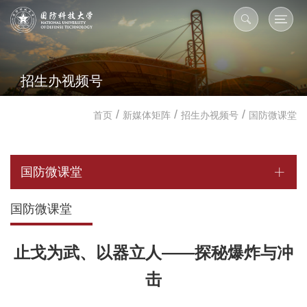
招生办视频号
/
/
/
首页
新媒体矩阵
招生办视频号
国防微课堂
国防微课堂
国防微课堂
止戈为武、以器立人——探秘爆炸与冲
击