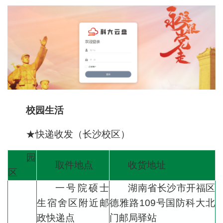
校园生活
★快递收发（长沙校区）
园
取件地点
收货地址
区
一号院硕士
湖南省长沙市开福区
生宿舍区附近邮
德雅路109号国防科大北
政快递点
门邮局驿站