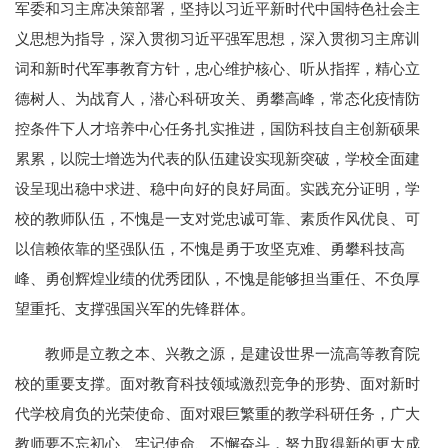
军委和习主席决策部署，坚持以习近平新时代中国特色社会主
义思想为指导，深入贯彻习近平强军思想，深入贯彻习主席训
词和新时代军事教育方针，忠心维护核心、听从指挥，精心立
德树人、为战育人，潜心科研攻关、勇攀高峰，常态化疫情防
控条件下人才培养中心任务扎实推进，国防科技自主创新硕果
累累，以院士增选为代表的队伍建设实现新突破，学校全面建
设呈现出稳中求进、稳中向好的良好局面。实践充分证明，学
校的教师队伍，不愧是一支对党忠诚可靠、素质作风优良、可
以信赖依靠的坚强队伍，不愧是勇于攻坚克难、勇攀科技高
峰、勇创辉煌业绩的优秀团队，不愧是能够担当重任、不负厚
望重托、支撑强国兴军的先锋群体。
教师是立教之本、兴教之源，是建设世界一流高等教育院
校的重要支撑。面对教育科技领域激烈竞争的形势、面对新时
代学校肩负的光荣使命、面对艰巨繁重的教学科研任务，广大
教师要不忘初心、牢记使命、不懈奋斗，努力取得新的更大成