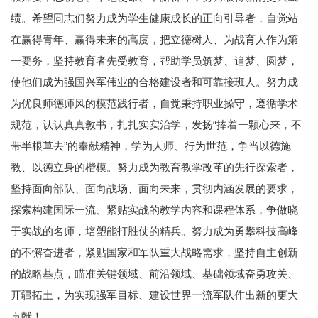
绩。希望同志们努力成为学生健康成长的正向引导者，自觉站
在赢得青年、赢得未来的高度，把立德树人、为战育人作为第
一要务，坚持教育者先受教育，帮助学员筑梦、追梦、圆梦，
使他们成为强国兴军伟业的合格建设者和可靠接班人。努力成
为优良师德师风的模范践行者，自觉秉持职业操守，遵循学术
规范，认认真真教书，扎扎实实治学，发扬“捧着一颗心来，不
带半根草去”的奉献精神，学为人师、行为世范，争当以德施
教、以德立身的楷模。努力成为教育教学改革的先行探索者，
坚持面向部队、面向战场、面向未来，贯彻内涵发展的要求，
探索构建国际一流、紧贴实战的教学内容和课程体系，争做晓
于实战的名师，培塑能打胜仗的精兵。努力成为勇攀科技高峰
的不懈奋进者，紧贴国家和军队重大战略需求，坚持自主创新
的战略基点，瞄准关键领域、前沿领域、基础领域奋勇攻关、
开疆拓土，为实现强军目标、建设世界一流军队作出新的更大
贡献！