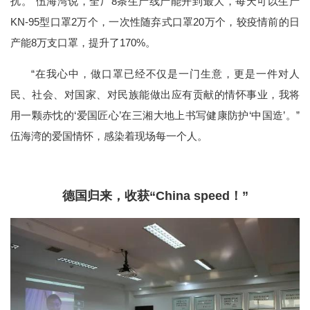
扰。”伍海湾说，全厂8条生产线产能开到最大，每天可以生产
KN-95型口罩2万个，一次性随弃式口罩20万个，较疫情前的日
产能8万支口罩，提升了170%。
“在我心中，做口罩已经不仅是一门生意，更是一件对人
民、社会、对国家、对民族能做出应有贡献的情怀事业，我将
用一颗赤忱的‘爱国匠心’在三湘大地上书写健康防护‘中国造’。”
伍海湾的爱国情怀，感染着现场每一个人。
德国归来，收获“China speed！”