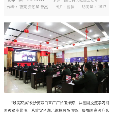
作者： 曹亮 贾朝星 曾杰
图片：曾佳
访问量：
1917
“最美家属”长沙芙蓉口罩厂厂长伍海湾、从德国交流学习回
国教员高景明、从重灾区湖北返校教员周扬、援鄂国家医疗队