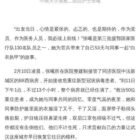
中南大学湘雅二医院护士张曦
“出发当日，心情是紧张的、忐忑的、也是期待的，作为党
员、作为医务人员，我必须上前线！”张曦是第三批援鄂国家医
疗队130名队员之一，她为官兵带来了自己53天与同事一起“白
衣执甲”的故事。
2月10日凌晨，张曦所在医院整建制接管了同济医院中法新
城区的B8西病房，开始接收危重症新型冠状病毒患者。“到11日
下午1点，不过13个小时，整个病房就已经住满了。”救治50位
重症患者，成为她与同事共同的回忆。零度气温的夜里，她和
同事防护服里面的衣服湿了又干、干了又湿，面屏带子勒得头
痛欲裂，护目镜压得鼻梁生疼，双层口罩包得喘不过气，但这
些都没有击倒他们。他们不计生死，只求贡献自己的力量让武
汉这座城市早日恢复它往日的模样。