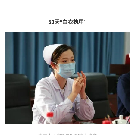
53天“白衣执甲”