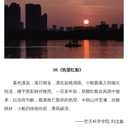
08
《热望红船》
暮色漫染，落日熔金，洒在如镜湖面。小船载着人间烟火
轻漾，楼宇剪影静对晚照。—百多年前，那艘红船自风雨中驶
来，以信仰为帆，载着救亡图存的热望。今朝山河安澜，此般
静好，小船仍徐徐向前，乘风破浪。
——空天科学学院 刘汶鑫