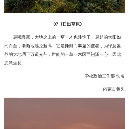
07
《日出草原》
晨曦微露，大地之上的一草一木也睡饱了，晨起的太阳如
约而至，渐渐地越拉越高，它是慷慨而丰盈的使者，为绿意盎
然的大地洒下万道光芒，世间的一草一木因而袍泽一心、因此
恣意生长。
——学校政治工作部 佚名
内蒙古包头