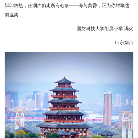
脚印焐热，任潮声偷走所有心事——海与黄昏，正为你封藏这
瞬温柔。
——国防科技大学附属小学 冯火
山东烟台