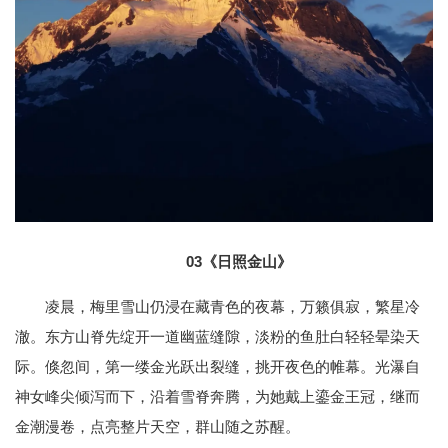
03
《日照金山》
凌晨，梅里雪山仍浸在藏青色的夜幕，万籁俱寂，繁星冷
澈。东方山脊先绽开一道幽蓝缝隙，淡粉的鱼肚白轻轻晕染天
际。倏忽间，第一缕金光跃出裂缝，挑开夜色的帷幕。光瀑自
神女峰尖倾泻而下，沿着雪脊奔腾，为她戴上鎏金王冠，继而
金潮漫卷，点亮整片天空，群山随之苏醒。