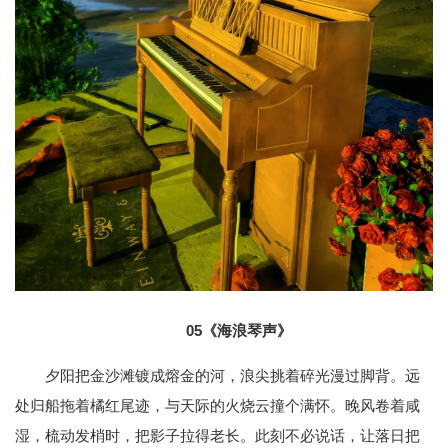
05
《海浪琴声》
夕阳把金沙滩镀成熔金的河，浪尖挑着碎光漫过脚背。远
处归船拖着橘红尾迹，与天际的火烧云撞个满怀。晚风卷着咸
湿，梳动发梢时，把影子拉得老长。此刻不必说话，让落日把