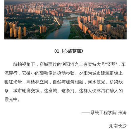
01《心旌荡漾》
航拍视角下，穿城而过的浏阳河之上有架特大号“竖琴”，车
流穿行，它微小的颤动像是撩动琴弦。夕阳为城市建筑群镀上
暖红光晕，高楼林立间，自然与建筑相融，河水波光、桥梁线
条、城市轮廓交织，这座城、这条河、这群人便沐浴在醉人的
霞光中。
——系统工程学院 张涛
湖南长沙