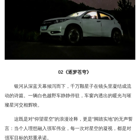
02《逐梦苍穹》
银河从深蓝天幕倾泻而下，千万颗星子在镜头里凝结成流
动的诗篇。一辆白色越野车静静停驻，车窗内透出的暖光与璀
璨星河交相辉映。
这既是对“仰望星空”的浪漫诠释，更是“脚踏实地”的无声誓
言：当个人理想融入强军伟业，每一次对星空的凝视，都是对
强军目标的郑重承诺。