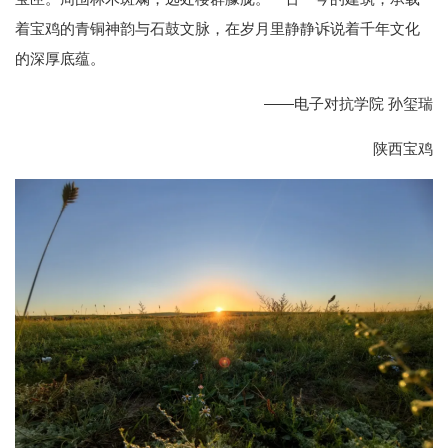
着宝鸡的青铜神韵与石鼓文脉，在岁月里静静诉说着千年文化
的深厚底蕴。
——电子对抗学院 孙玺瑞
陕西宝鸡