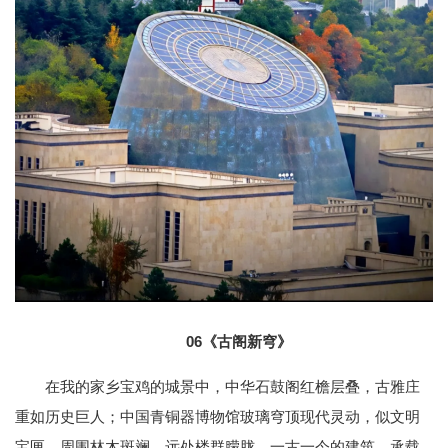
06
《古阁新穹》
在我的家乡宝鸡的城景中，中华石鼓阁红檐层叠，古雅庄
重如历史巨人；中国青铜器博物馆玻璃穹顶现代灵动，似文明
宝匣。周围林木斑斓，远处楼群朦胧。一古一今的建筑，承载