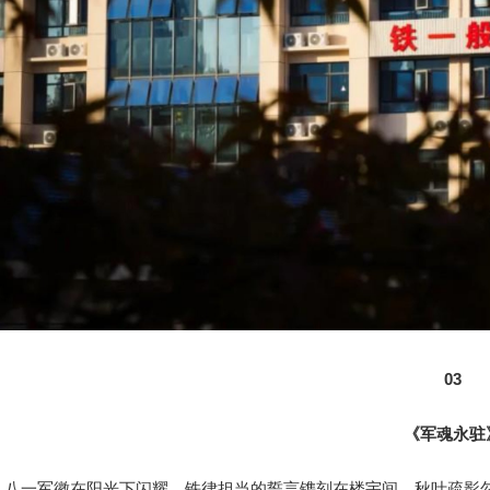
03
《军魂永驻
八一军徽在阳光下闪耀，铁律担当的誓言镌刻在楼宇间，秋叶疏影