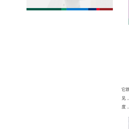
它
见
度