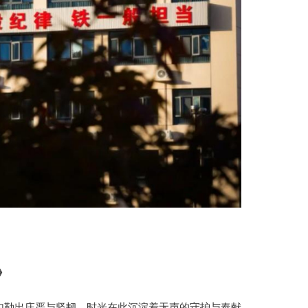
》
勾勒出庄严与坚韧，时光在此沉淀着无声的守护与奉献。