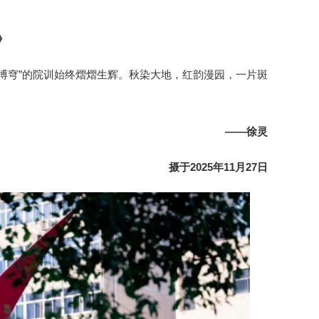
》
搏穹”的院训始终熠熠生辉。秋染大地，红韵漫园，一片斑
——徐灵
摄于2025年11月27日