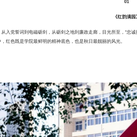
01
《红韵满园
从入党誓词到电磁砺剑，从砺剑之地到廉政走廊，目光所至，“忠诚
中，红色既是学院最鲜明的精神底色，也是秋日最靓丽的风光。