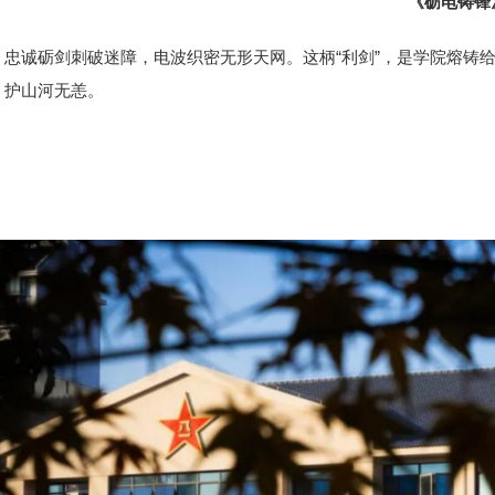
《砺电铸锋
忠诚砺剑刺破迷障，电波织密无形天网。这柄“利剑”，是学院熔铸
，护山河无恙。