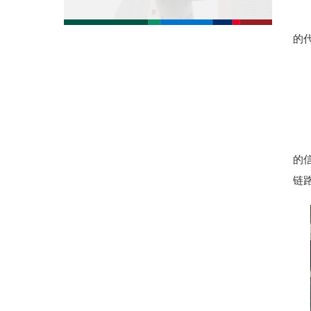
的
的
链