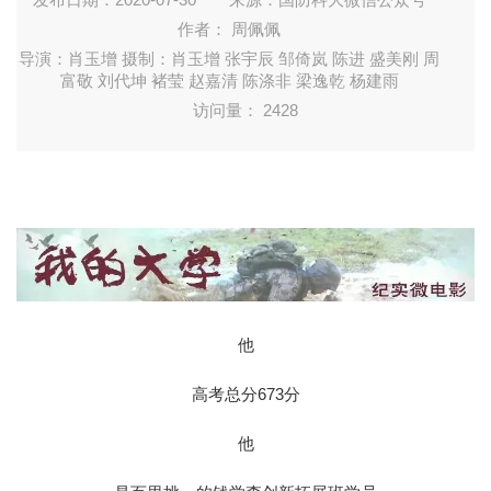
作者： 周佩佩
导演：肖玉增 摄制：肖玉增 张宇辰 邹倚岚 陈进 盛美刚 周
富敬 刘代坤 褚莹 赵嘉清 陈涤非 梁逸乾 杨建雨
访问量：
2428
他
高考总分673分
他