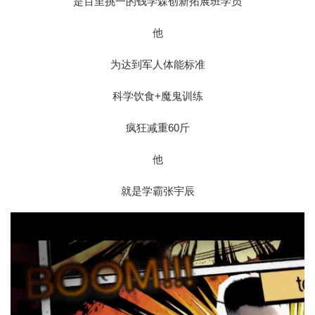
是百里挑一的钱学森创新拓展班学员
他
为达到军人体能标准
科学饮食+魔鬼训练
疯狂减重60斤
他
就是学霸张宇辰