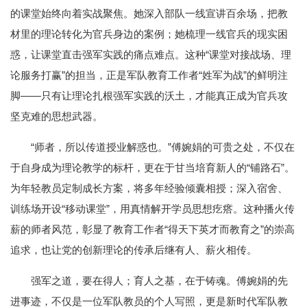
的课堂始终向着实战聚焦。她深入部队一线宣讲百余场，把教
材里的理论转化为官兵身边的案例；她梳理一线官兵的现实困
惑，让课堂直击强军实践的痛点难点。这种“课堂对接战场、理
论服务打赢”的担当，正是军队教育工作者“姓军为战”的鲜明注
脚——只有让理论扎根强军实践的沃土，才能真正成为官兵攻
坚克难的思想武器。
“师者，所以传道授业解惑也。”傅婉娟的可贵之处，不仅在
于自身成为理论教学的标杆，更在于甘当培育新人的“铺路石”。
为年轻教员定制成长方案，将多年经验倾囊相授；深入宿舍、
训练场开设“移动课堂”，用真情解开学员思想疙瘩。这种播火传
薪的师者风范，彰显了教育工作者“得天下英才而教育之”的崇高
追求，也让党的创新理论的传承后继有人、薪火相传。
强军之道，要在得人；育人之基，在于铸魂。傅婉娟的先
进事迹，不仅是一位军队教员的个人写照，更是新时代军队教