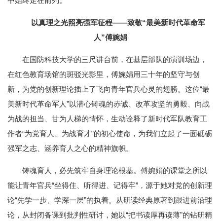
中始终走在前列。
以真理之光照亮强军征程
——致敬“最美新时代革命军
人”傅婉娟
在国防科技大学的三尺讲台前，在基层部队的演训场边，
在红色教育场馆的斑驳光影里，傅婉娟用三十年的坚守与创
新，为党的创新理论插上了飞向青年官兵心灵的翅膀。这位“最
美新时代革命军人”以潜心铸魂的赤诚、改革攻坚的勇毅、向战
为战的担当、甘为人梯的情怀，生动诠释了新时代军队教育工
作者“为党育人、为战育才”的初心使命，为我们立起了一面砥砺
强军之志、涵养育人之心的精神旗帜。
铸魂育人，必先筑牢自身理论根基。傅婉娟的课堂之所以
能让青年官兵“坐得住、听得进、记得牢”，源于她对党的创新理
论“先学一步、学深一层”的执着。从研读经典原著到跟进前沿理
论，从封闭备课到批判性研讨，她以“把书读厚再读薄”的钻研精