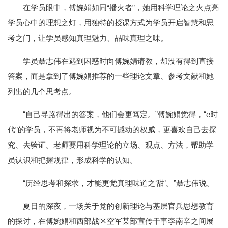
在学员眼中，傅婉娟如同“播火者”，她用科学理论之火点亮
学员心中的理想之灯，用独特的授课方式为学员开启智慧和思
考之门，让学员感知真理魅力、品味真理之味。
学员聂志伟在遇到困惑时向傅婉娟请教，却没有得到直接
答案，而是拿到了傅婉娟推荐的一些理论文章、参考文献和她
列出的几个思考点。
“自己寻路得出的答案，他们会更笃定。”傅婉娟觉得，“e时
代”的学员，不再将老师视为不可撼动的权威，更喜欢自己去探
究、去验证。老师要用科学理论的立场、观点、方法，帮助学
员认识和把握规律，形成科学的认知。
“历经思考和探求，才能更觉真理味道之‘甜’。”聂志伟说。
夏日的深夜，一场关于党的创新理论与基层官兵思想教育
的探讨，在傅婉娟和西部战区空军某部宣传干事李南辛之间展