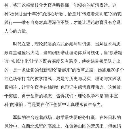
神，将理论精髓转化为官兵听得懂、能领会的鲜活表达。这
种“板凳甘坐十年冷”的潜心研教，恰是对“传道者先明道”的深刻
践行——唯有自身对真理深信不疑，才能让理论教育具有穿透
人心的力量。
时代在变，理论武装的方式必须与时俱进。当AI技术与思
政课堂碰撞出火花，当知识图谱让理论体系可视化，当“原著精
读+实践转化”让学习既有深度又有温度，傅婉娟带领团队走出
的，是一条让党的创新理论“活起来”的改革之路。她跑遍20多个
红色场馆打造的教学路线，更是将历史与现实、理论与实践紧
紧相连，让青年官兵在触摸红色印记中感悟真理伟力。这种敢
于突破、勇于创新的姿态，告诉我们：理论教学不是“照本宣
科”的灌输，而是要在守正创新中让真理永葆生命力。
军队的讲台连着战场，教学最终要服务打赢。在朱日和的
风沙中、在西北戈壁的高原上、在偏远山区的营房里，傅婉娟