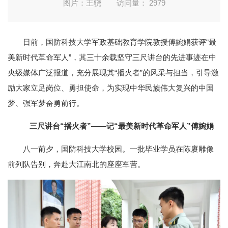
图片：王骁
访问量：
2979
日前，国防科技大学军政基础教育学院教授傅婉娟获评“最
美新时代革命军人”，其三十余载坚守三尺讲台的先进事迹在中
央级媒体广泛报道，充分展现其“播火者”的风采与担当，引导激
励大家立足岗位、勇担使命，为实现中华民族伟大复兴的中国
梦、强军梦奋勇前行。
三尺讲台“播火者”
——记“最美新时代革命军人”傅婉娟
八一前夕，国防科技大学校园。一批毕业学员在陈赓雕像
前列队告别，奔赴大江南北的座座军营。