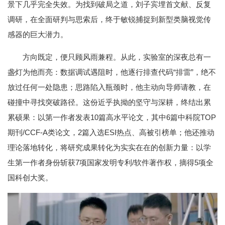
景下几乎完全失效。为找到破局之道，刘子宾埋首文献、反复
调研，在全面研判与思索后，终于敏锐捕捉到新型类脑视觉传
感器的巨大潜力。
方向既定，便只顾风雨兼程。从此，实验室的深夜总有一
盏灯为他而亮：数据调试遇阻时，他逐行排查代码“排雷”，绝不
放过任何一处隐患；思路陷入瓶颈时，他主动向导师请教，在
碰撞中寻找突破路径。这份近乎执拗的坚守与深耕，终结出累
累硕果：以第一作者发表10篇高水平论文，其中6篇中科院TOP
期刊/CCF-A类论文，2篇入选ESI热点、高被引榜单；他还推动
理论落地转化，将研究成果转化为实实在在的创新力量：以学
生第一作者身份斩获7项国家发明专利/软件著作权，摘得5项全
国科创大奖。