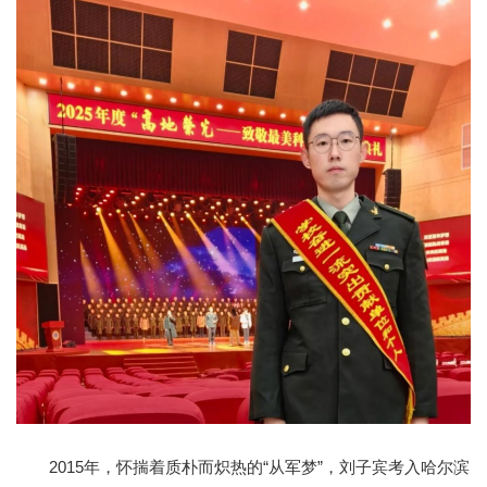
2015年，怀揣着质朴而炽热的“从军梦”，刘子宾考入哈尔滨