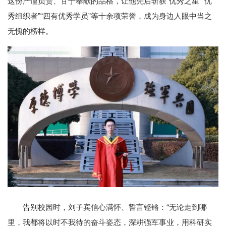
这份严谨负责、甘于奉献的品格，让他先后斩获“优秀之星”“优
秀组织者”“四有优秀学员”等十余项荣誉，成为身边人眼中当之
无愧的榜样。
告别校园时，刘子宾信心满怀、誓言铿锵：“无论走到哪
里，我都将以时不我待的奋斗姿态，深耕强军事业，用科研实