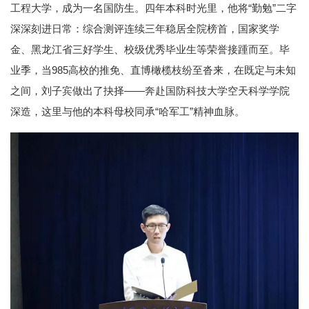
工程大学，成为一名国防生。四年本科时光里，他将“勤勉”二字
深深刻进日常：综合测评连续三年稳居全院榜首，国家奖学
金、黑龙江省三好学生、校级优秀毕业生等荣誉接踵而至。毕
业季，当985高校的推免、直博橄榄枝纷至沓来，在既定与未知
之间，刘子宾做出了抉择——奔赴国防科技大学空天科学学院
深造，这里与他的本科母校同承“哈军工”精神血脉。