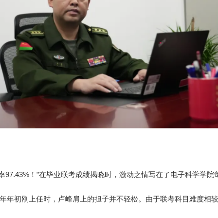
率97.43%！”在毕业联考成绩揭晓时，激动之情写在了电子科学学
年年初刚上任时，卢峰肩上的担子并不轻松。由于联考科目难度相较往