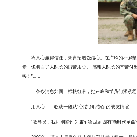
靠真心赢得信任，凭真招增强信心。在卢峰的不懈坚
步，也明白了大队长的良苦用心。“感谢大队长的辛苦付
实！”......
一条条消息如同一根根纽带，把卢峰和学员们紧紧凝
用真心——收获一段从“心结”到“结心”的战友情谊
“教导员，我刚刚被评为陆军第四届‘四有’新时代革