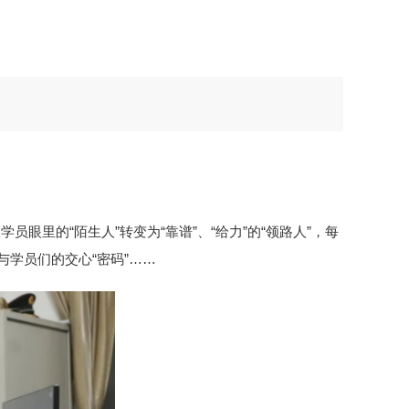
里的“陌生人”转变为“靠谱”、“给力”的“领路人”，每
学员们的交心“密码”……