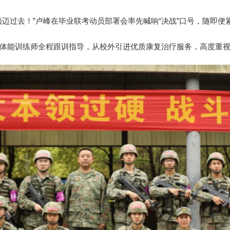
须迈过去！”卢峰在毕业联考动员部署会率先喊响“决战”口号，随即便
能训练师全程跟训指导，从校外引进优质康复治疗服务，高度重视每次模