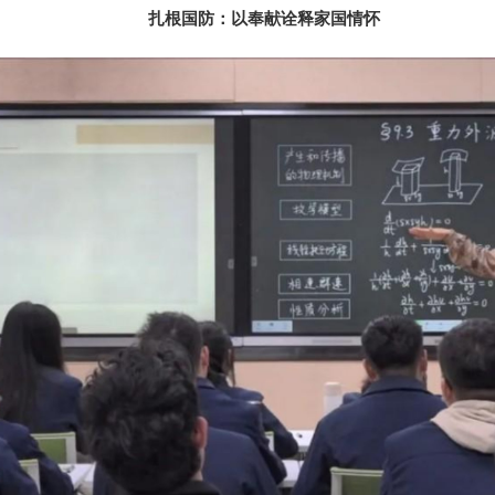
扎根国防：以奉献诠释家国情怀