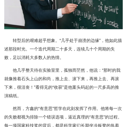
转型后的艰难超乎想象。“几乎处于崩溃的边缘”，他如此描
述那段时光。一个迭代周期二十多天，连续几十个周期的失
败，足以消耗大多数人的热情。
他几乎整天待在实验室里，孤独而茫然，他说：“那时的我
就像推着石头上山的和尚，推上去、滚下来，再推上去、再滚
下来，很沮丧！”看得见的“收获”是他案头码起的一尺多高的推
演稿纸。
然而，方鑫的“有意思”哲学在此刻发挥了作用。他将每一次
的失败都视为排除一个错误选项，逼近真理的“有意思”的过程。
每一项国家科技奖的背后，都是科学家们长期坐冷板凳的执着