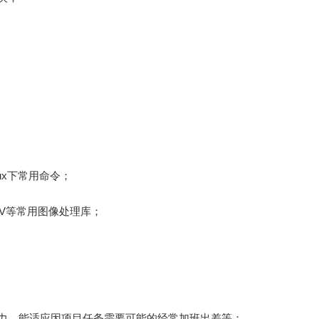
nux下常用命令；
CV等常用图像处理库；
能力，能适应因项目任务需要可能的
经常加班出差等；