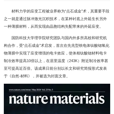
材料力学的应变工程被业界称为“点石成金”术，其重要手段
之一就是通过脉冲激光沉积技术，在某种衬底上外延生长另外
一种薄膜材料，从而实现由晶胞结构失配带来的外延应变。
国防科技大学理学院研究团队与国内外多所高校和研究机
构合作，受“点石成金”术启发，首次在先兆型铁电体钛酸锶氧化
物薄膜中实现了应变增强的电卡效应，使体相钛酸锶材料电卡
制冷效率提高10倍以上，在居里温度（243K）附近制冷效率甚
至可提高近百倍。该成果日前分别以长文和研究简报形式发表
于《自然-材料》，并被选为封面文章。