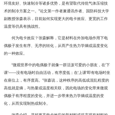
环境友好、快速制冷等诸多优势，是有望取代传统气体压缩技
术的制冷方案之一。”论文第一作者兼通讯作者、国防科技大学
副教授张森表示，目前如何实现更大的电卡效应、更宽的工作
温度等仍具有挑战性。
何为电卡效应？张森解释，它是材料在外加电场作用下电
偶极子发生有序、无序的转化，从而产生热力学熵或温度变化
的一种效应。
“微观世界中的电偶极子就像一群活泼可爱的小朋友，在‘下
课’——没有电场时自由活动，有序度低；在‘上课’即有电场时坐
在座位上，有序度高。”张森说，这种秩序的高低或混乱程度的
高低就是熵，与热量或温度相关联，因此电场的变化带来微观
偶极子有序程度的变化，并进一步带来热力学熵或温度的变
化，从而实现制热或制冷。
张森介绍，寻找更高电卡效应的新材料或提高现有材料的