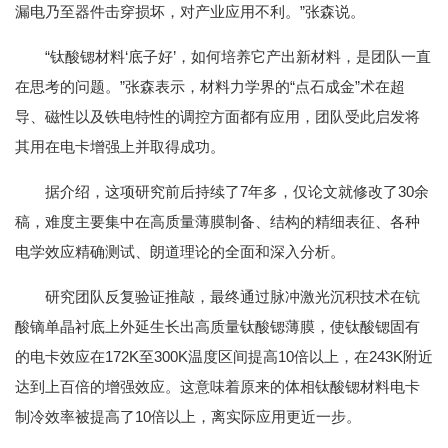
漏电乃至器件击穿损坏，对产业应用不利。”张森说。
“钛酸锶材料‘底子好’，如何培养它产出新材料，是团队一直
在思考的问题。”张森表示，材料力学界的“点石成金”术在超
导、磁性以及铁电特性的调控方面都有应用，团队受此启发将
其用在电卡增强上并取得成功。
据介绍，这项研究前后持续了7年多，仅论文就修改了30余
稿，难度主要集中在高质量薄膜制备、结构的精细表征、各种
电学效应精确测试、朗道理论的全面和深入分析。
研究团队反复验证推敲，最终通过脉冲激光沉积技术在钪
酸镝单晶衬底上外延生长出高质量钛酸锶薄膜，使钛酸锶固有
的电卡效应在172K至300K温度区间提高10倍以上，在243K附近
达到上百倍的增强效应。这意味着原来的体相钛酸锶材料电卡
制冷效率被提高了10倍以上，离实际应用更近一步。