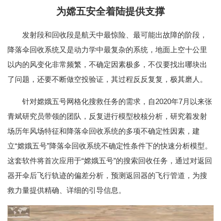
为嫦五安全着陆提供支撑
发射段和回收段是航天中最惊险、最可能出故障的阶段，
降落伞回收系统又是动力学中最复杂的系统，地面上空十公里
以内的风变化非常频繁，不确定因素极多，不仅要找出哪块出
了问题，还要不断做空投验证，其过程反反复复，极其磨人。
针对嫦娥五号网格化搜救任务的需求，自2020年7月以来张
青斌研究员带领的团队，反复进行模型校核分析，研究着发射
场历年风场特征和降落伞回收系统的多项不确定性因素，建
立“嫦娥五号”降落伞回收系统不确定性条件下的快速分析模型。
这套软件将首次应用于“嫦娥五号”的搜索回收任务，通过对返回
器开伞后飞行轨迹的偏差分析，预测返回器的飞行管道，为搜
救力量提供精确、详细的引导信息。