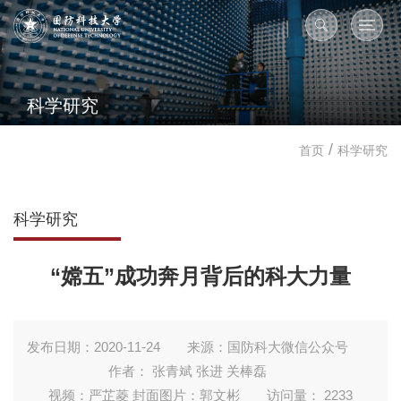
科学研究
/
首页
科学研究
科学研究
“嫦五”成功奔月背后的科大力量
发布日期：2020-11-24
来源：国防科大微信公众号
作者： 张青斌 张进 关棒磊
视频：严芷菱 封面图片：郭文彬
访问量：
2233