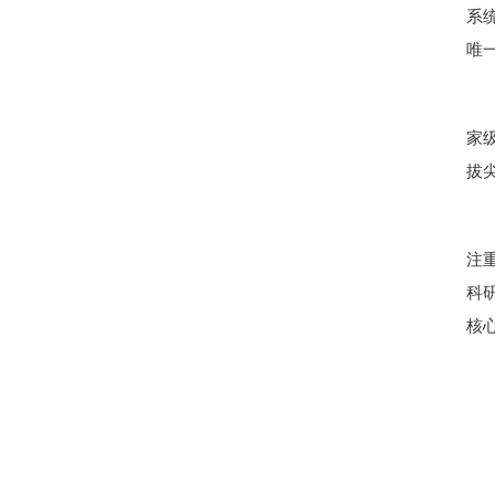
系
唯
家
拔
注
科
核