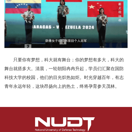
只要你有梦想，科大就有舞台；你的梦想有多大，科大的
舞台就搭多大。清晨，一轮朝阳冉冉升起，学员们汇聚在国防
科技大学的校园，他们的目光炽热如炬。时光穿越百年，有志
青年永远年轻，这块昂扬向上的热土，终将孕育参天茂林。