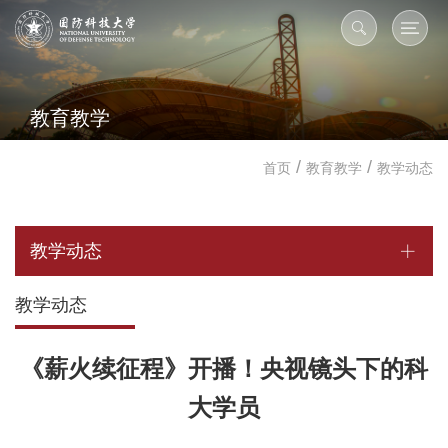
教育教学
/
/
首页
教育教学
教学动态
教学动态
教学动态
《薪火续征程》开播！央视镜头下的科
大学员