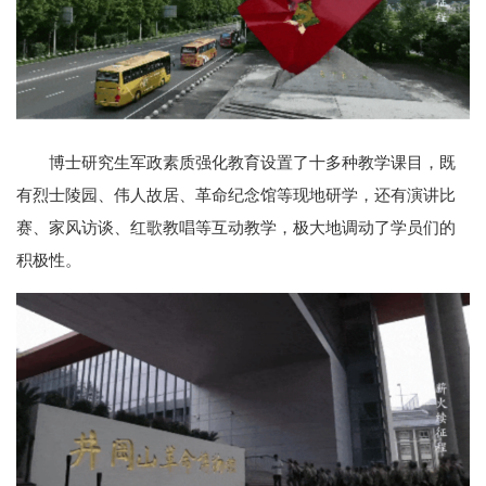
博士研究生军政素质强化教育设置了十多种教学课目，既
有烈士陵园、伟人故居、革命纪念馆等现地研学，还有演讲比
赛、家风访谈、红歌教唱等互动教学，极大地调动了学员们的
积极性。