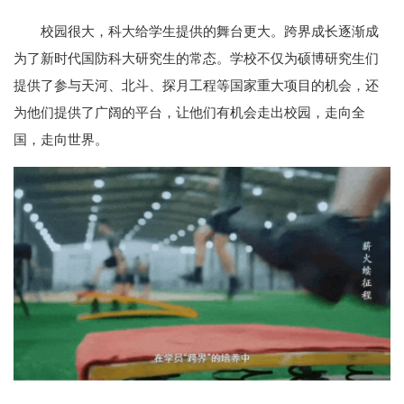
校园很大，科大给学生提供的舞台更大。跨界成长逐渐成
为了新时代国防科大研究生的常态。学校不仅为硕博研究生们
提供了参与天河、北斗、探月工程等国家重大项目的机会，还
为他们提供了广阔的平台，让他们有机会走出校园，走向全
国，走向世界。