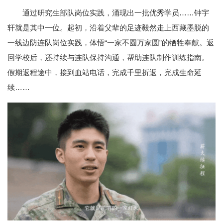
通过研究生部队岗位实践，涌现出一批优秀学员……钟宇
轩就是其中一位。起初，沿着父辈的足迹毅然走上西藏墨脱的
一线边防连队岗位实践，体悟“一家不圆万家圆”的牺牲奉献。返
回学校后，还持续与连队保持沟通，帮助连队制作训练指南。
假期返程途中，接到血站电话，完成千里折返，完成生命延
续……