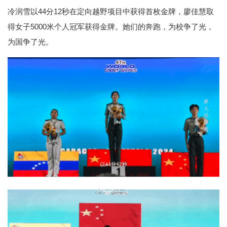
冷润雪以44分12秒在定向越野项目中获得首枚金牌，廖佳慧取
得女子5000米个人冠军获得金牌。她们的奔跑，为校争了光，
为国争了光。