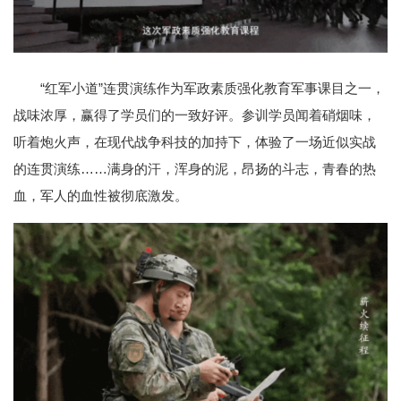
“红军小道”连贯演练作为军政素质强化教育军事课目之一，
战味浓厚，赢得了学员们的一致好评。参训学员闻着硝烟味，
听着炮火声，在现代战争科技的加持下，体验了一场近似实战
的连贯演练……满身的汗，浑身的泥，昂扬的斗志，青春的热
血，军人的血性被彻底激发。