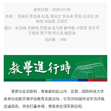
发布日期：2026-07-09
作者： 毛瑞滨 李龙基 杜磊 漆佳文 李金承 郭玺 仇冰洁 庹
铁闯 张如意 王珺艺
图片：杜文峰 刘骐鸣 乔星涵 吴与新 解书蘅 卢星哲 齐文可
王俊杰 黄子翔 李云龙 杨思涵
访问量：
546
逐梦出征启新程，青春砺剑赴山河。近期，国防科技大学
各单位创新开展毕业教育实践活动，引导2026届毕业学员淬炼
忠诚底色、夯实打赢本领，整装奔赴强军新征程。