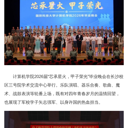
计算机学院2026届“芯承星火，甲子荣光”毕业晚会在长沙校
区三号院学术交流中心举行。乐队演唱、器乐合奏、歌曲、魔
术、战鼓表演等轮番上场，既有对四年青春岁月的温情回望，
也展现了军校学子矢志强军、以身许国的热血担当。