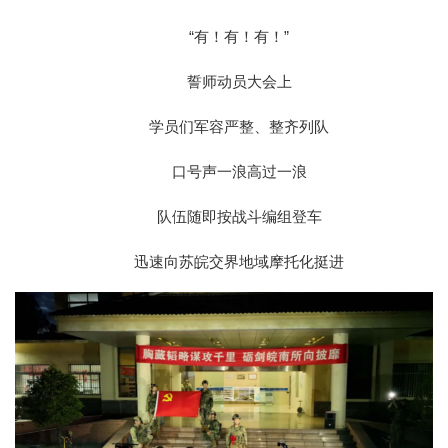
“有！有！有！”
誓师动员大会上
学员们军容严整、整齐列队
口号声一浪高过一浪
队伍随即按战斗编组登车
迅速向苏皖交界地域摩托化挺进