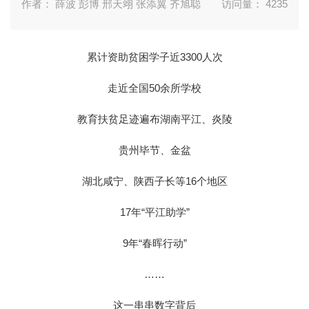
作者： 薛波 彭博 邢天翊 张添翼 齐旭聪
访问量：
4235
累计资助贫困学子近3300人次
走近全国50余所学校
教育扶贫足迹遍布湖南平江、炎陵
贵州毕节、金盆
湖北咸宁、陕西子长等16个地区
17年“平江助学”
9年“春晖行动”
……
这一串串数字背后