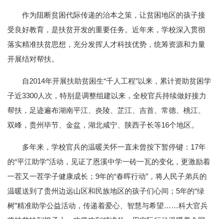
作为阻断贫困代际传递的治本之策，让贫困地区的孩子接
受良好教育，是扶贫开发的重要任务。近年来，学校深入贯彻
落实精准扶贫思想，充分发挥人才科技优势，统筹资源和力量
开展结对帮扶。
自2014年开展扶助贫困生“千人工程”以来，累计资助贫困学
子近3300人次，特别是调整组建以来，全校官兵持续做好接力
帮扶，足迹遍布湖南平江、炎陵、芷江、吉首、常德、桃江、
双峰，贵州毕节、金盆，湖北咸宁、陕西子长等16个地区。
多年来，学校官兵的温暖关怀一直未曾按下暂停键：17年
的“平江助学”活动，见证了恩溪中学一砖一瓦的变化，更激励着
一茬又一茬学子健康成长；9年的“春晖行动”，将人民子弟兵的
温暖送到了贵州边远山区和民族地区的孩子们心间；5年的“绿
树”精准助学公益活动，传递着爱心、智慧与希望……科大官兵