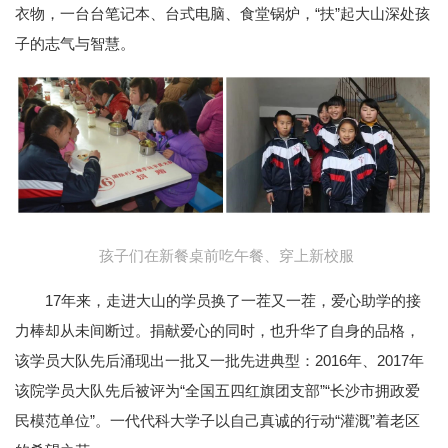
衣物，一台台笔记本、台式电脑、食堂锅炉，“扶”起大山深处孩
子的志气与智慧。
孩子们在新餐桌前吃午餐、穿上新校服
17年来，走进大山的学员换了一茬又一茬，爱心助学的接
力棒却从未间断过。捐献爱心的同时，也升华了自身的品格，
该学员大队先后涌现出一批又一批先进典型：2016年、2017年
该院学员大队先后被评为“全国五四红旗团支部”“长沙市拥政爱
民模范单位”。一代代科大学子以自己真诚的行动“灌溉”着老区