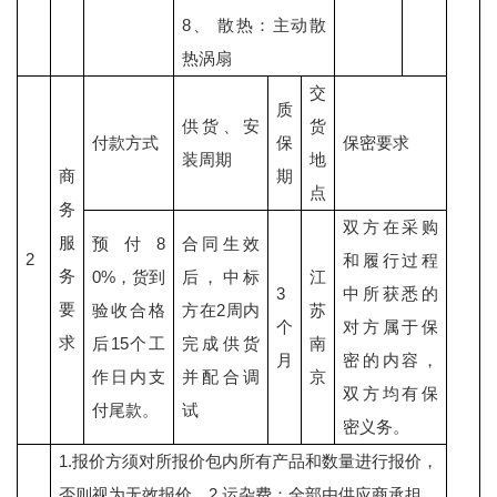
8、 散热：主动散
热涡扇
交
质
供货、安
货
付款方式
保
保密要求
装周期
地
商
期
点
务
双方在采购
服
预付8
合同生效
2
和履行过程
务
0%，货到
后，中标
江
3
中所获悉的
要
验收合格
方在2周内
苏
个
对方属于保
求
后15个工
完成供货
南
月
密的内容，
作日内支
并配合调
京
双方均有保
付尾款。
试
密义务。
1.报价方须对所报价包内所有产品和数量进行报价，
否则视为无效报价。2.运杂费：全部由供应商承担，