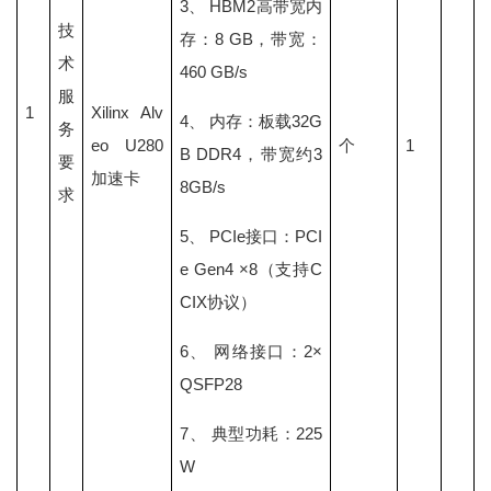
3、 HBM2高带宽内
技
存：8 GB，带宽：
术
460 GB/s
服
1
Xilinx Alv
4、 内存：板载32G
务
eo U280
个
1
B DDR4，带宽约3
要
加速卡
8GB/s
求
5、 PCIe接口：PCI
e Gen4 ×8（支持C
CIX协议）
6、 网络接口：2×
QSFP28
7、 典型功耗：225
W