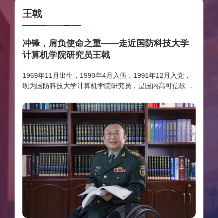
学讲师，导师龙兴武教授）、徐纪鹏（现为纳米团队讲
王戟
师，导师朱志宏教授）、硕士毕业生纪鈜腾（导师谭中奇
教授）为论文共同第一作者，毛元昊、徐纪鹏和理学院教
冲锋，肩负使命之重——走近国防科技大学
计算机学院研究员王戟
授景辉担任共同通讯作者，其他作者还包括谭中奇、全豫
川、黄然等。该成果受到国家科技重大专项、国家自然科
1969年11月出生，1990年4月入伍，1991年12月入党，
现为国防科技大学计算机学院研究员，是国内高可信软件
学基金、学校自主科研基金项目等计划支持。
技术领域主要开拓者。1983年考入国防科学技术大学，
1995年博士毕业后留校工作，2013年突发主动脉夹层导
致双下肢高位截肢，2021年起因肾脏衰竭每周需进行多次
血液透析。先后荣立个人二等功1次、三等功2次，2025年
获评“全国自强模范”，其家庭被评为“全国文明家庭”。