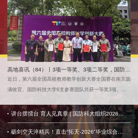
高地喜讯（84）丨3项一等奖、3项二等奖，国防科大全国高校教师教学创新大赛成绩再创新高！
近日，第六届全国高校教师教学创新大赛全国赛在南京圆
满收官。国防科技大学6支参赛团队共获一等奖3项、二
等奖3项。其中，张雪团队获基础课程副高组一等奖、李
德鑫团队获课程思政副高组一等奖、刘严团队获人工智能
讲台摆擂台 育人见真章 | 国防科大组织2026年基层政治教员岗位练兵比武
部属高校组一等奖，韩韬团队获实验教学综合设计型实验
为推动“能动思政、贯通育人”大思政育人体系落地见效，
课程组二等奖、胡艳丽团队获新工科正高组二等奖、吴梦
砺剑空天淬精兵！直击“拓天-2026”毕业综合演练