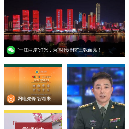
“一江两岸”灯光，为“时代楷模”王戟而亮！
网电先锋 智领未来——电子对抗学院韩筑春院长