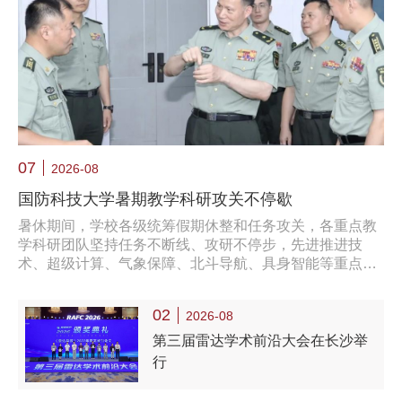
07
2026-08
国防科技大学暑期教学科研攻关不停歇
暑休期间，学校各级统筹假期休整和任务攻关，各重点教
学科研团队坚持任务不断线、攻研不停步，先进推进技
术、超级计算、气象保障、北斗导航、具身智能等重点领
域，紧锣密鼓推进研究试验，凝心聚力确保创新质效；部
分教员和学员放弃暑期休息，积极开展备课试讲、备战学
02
2026-08
科竞赛、撰写学术论文，炎炎酷暑中加班攻坚的生动场
景，集中展现了国防科大人在教学科研实践中矢志强军、
第三届雷达学术前沿大会在长沙举
奋进一流的实干担当。
行