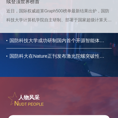
续登顶世界榜首
近日，国际权威超算Graph500榜单最新结果出炉，国防
科技大学计算机学院自主研制、部署于国家超级计算天津
中心与长沙中心的“天河”图计算系统（TianheGraph），
再获两项世界级荣誉——GreenGraph500大数据图计算
国防科技大学成功研制国内首个开源智能体操作系统
能效世界第一与GreenGraph500小数据图计算能效世界
近日，由国防科技大学计算机学院牵头研制的openKylin
第一。至此，“天河”图计算系统（TianheGraph）从2021
国防科大在Nature正刊发布激光陀螺突破性成果
智能体操作系统在2026开放原子开源生态大会上正式发
年6月起已连续6年累计14次登顶Graph500系列国际权威
近日，国防科技大学前沿交叉学科学院激光陀螺团队和纳
布，该系统是国内首个全栈开源的智能体操作系统。
榜单，持续领跑全球图计算，充分展现了我国国产超算强
米光子团队联合国防科技大学理学院、陆军工程大学、湖
劲的自主创新实力与国际核心竞争力。
南师范大学课题组，在激光陀螺的基础理论方面取得重要
进展，以“Chiral laser gyroscopes breaking the lock-in
人物风采
N
limit”为题在《自然》（Nature）发表论文。国防科技大
UDT PEOPLE
学前沿交叉学科学院博士毕业生毛元昊（现为陆军工程大