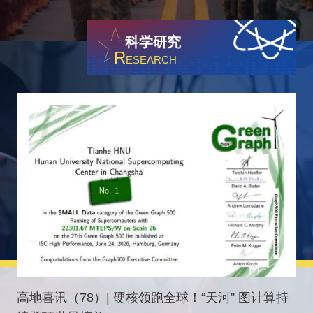
进一步建强基层政治教员队伍、提升基层思想政治教育质
醒团队获新工科中级及以下组二等奖，刷新我校参赛以来
近日，国防科技大学空天科学学院本科毕业学员在某外场
效，7月16日至18日，国防科大在长沙校区组织2026年
最优获奖纪录。
科学研究
开展智能化实战对抗综合演练。本次演练摒弃传统单一技
基层政治教员岗位练兵比武，18名来自教学科研一线、
R
ESEARCH
能考核模式，聚焦空天一体体系对抗，全面检验学员指挥
学员管理岗位的政治教员同台竞技，以“三会一好”为标
研判、装备操控、协同作战、特情处置综合能力，助力毕
尺，展开一场立德树人的实力比拼。
业学员从容奔赴岗位战位。
高地喜讯（78）| 硬核领跑全球！“天河” 图计算持