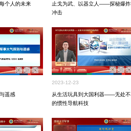
每个人的未来
止戈为武、以器立人——探秘爆炸
冲击
2023-12-23
与遥感
从生活玩具到大国利器——无处不
的惯性导航科技