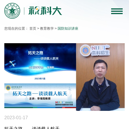
科
大
您现在的位置：
首页
>
教育教学
>
国防知识讲座
要
闻
教
育
教
学
科
学
2023-01-17
研
拓天之路——谈谈载人航天