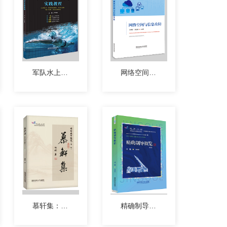
军队水上训练实践教程
网络空间与信息攻防
慕轩集：科研教学随笔(第二版)
精确制导概览（第2版）