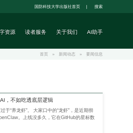
国防科技大学出版社首页
|
搜索
字资源
读者服务
关于我们
AI助手
首页
»
新闻动态
»
要闻信息
玩AI，不如吃透底层逻辑
于“养龙虾”。 大家口中的“龙虾”，是近期彻
enClaw。上线没多久，它在GitHub的星标数
源项目的增速纪录；腾讯大厦楼下千人排队求安
键部署服务，就连二手平台的“代装龙虾”都成