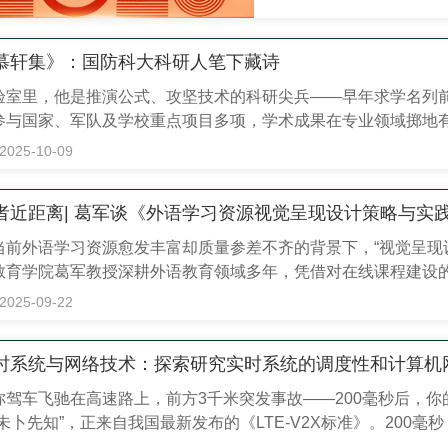
目标任务。一年来，我
质量学术著作、教材与
沿，刊载国防科技...
慕轩集》：国防科大科研人笔下藏诗
验室里，他是推演公式、攻坚技术的科研尖兵——早年求学名列
参与国家、军队及学校重点项目多项，学术成果在专业领域掷地有
人墨客——笔下诗词藏着铁血与温柔，案头篆刻印着雅致与情怀，
2025-10-09
似截然不同的身份，都属于国防科技大学同一位科技工作者——邓彬
者近距离| 葛军谈《外语学习资源视觉呈现设计策略与实
当前外语学习资源愈发丰富却质量参差不齐的背景下，“视觉呈现
教育学院葛军教授深耕外语教育领域多年，凭借对在线课程建设
策略与实践》一书，为资源设计、制作与学习环节的痛点提供解决
2025-09-22
，让他带领我们一同深入探寻其研究契机、核心价值与未来展望..
时系统与网络技术：探索研究实时系统的调度性和计算机
你驾车飞驰在高速路上，前方3千米突发事故——200毫秒后，
“未卜先知”，正来自我国最新发布的《LTE-V2X标准》。200
20千米/时的场景下，为避险争取6.7米缓冲距离——这个长度足以