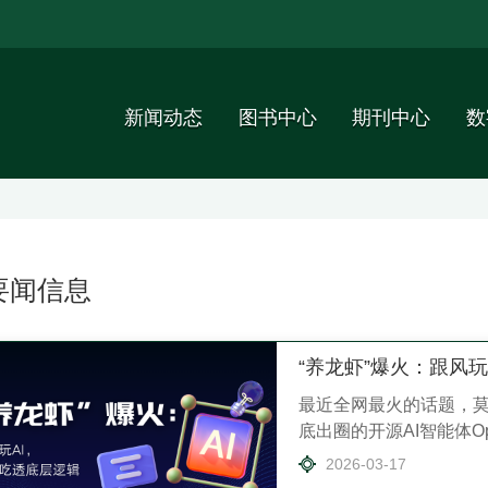
新闻动态
图书中心
期刊中心
数
要闻信息
“养龙虾”爆火：跟风
最近全网最火的话题，莫过
底出圈的开源AI智能体Op
就突破25万，刷新了开
2026-03-17
装，各大厂商火速上线一