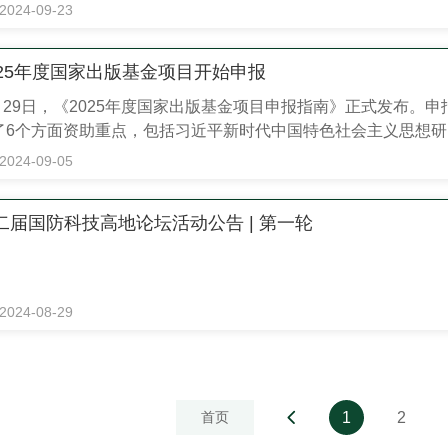
代全面深化改革的经验，深入分析了推进中国式现代化面临的新
2024-09-23
绕中国式现代化进一步全面深化改革的总体部署，是指导新征程上进
025年度国家出版基金项目开始申报
月29日，《2025年度国家出版基金项目申报指南》正式发布。申
了6个方面资助重点，包括习近平新时代中国特色社会主义思想
会科学、文化建设和中华文化传承发展、自然科学与工程技术等
2024-09-05
，以及不予资助和不得申报的项目类型等，作出了明确...
二届国防科技高地论坛活动公告 | 第一轮
2024-08-29
首页
1
2