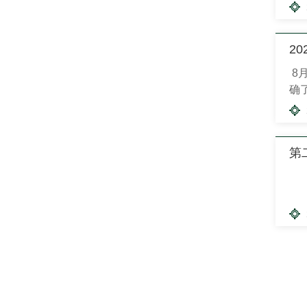
时
围
2
8
确
社
率
第