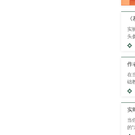
《
实
头
文
看
作
在
础
计
师
实
当
的
1