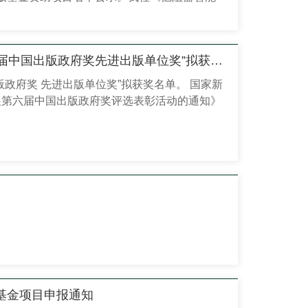
喜报丨我社入围“第六届中国出版政府奖先进出版单位奖”拟获奖名单
版政府奖 先进出版单位奖”拟获奖名单。 国家新
展第六届中国出版政府奖评选表彰活动的通知》
选、评选工作领导小组审核，明确了第六届中国
并予以公示，我社入围“先进出版单位奖”拟获
奖是我国出版领域国家级最高奖项，这是我社历
出版基金项目申报通知