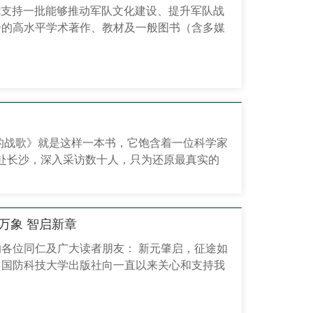
择优支持一批能够推动军队文化建设、提升军队战
步的高水平学术著作、教材及一般图书（含多媒
科学与自然科学等多学科领域。 2025年，出
筛选、学术专家审读、出版专家评议、出版社审
以立项资助，其中《忆阻器智能计算架构》成
术著作出版基金资助项目。为持续发挥基金作
的战歌》就是这样一本书，它饱含着一位科学家
赴长沙，深入采访数十人，只为还原最真实的
书，我们仿佛也亲眼见到了这位以轮椅为战车
翻开本书，你会读到不满14...
载万象 智启新章
各位同仁及广大读者朋友： 新元肇启，征途如
，国防科技大学出版社向一直以来关心和支持我
读者朋友，致以最诚挚的感谢与最美好的祝福！
绕强军兴军目标，高质量完成了“十四五”规划各项