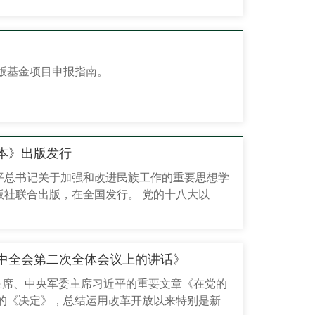
100辆汽...
出版基金项目申报指南。
本》出版发行
平总书记关于加强和改进民族工作的重要思想学
社联合出版，在全国发行。 党的十八大以
思主义民族理论中国化时代化，鲜明提出把铸牢
工作的主线，形成了习近平总书记关于加强...
中全会第二次全体会议上的讲话》
家主席、中央军委主席习近平的重要文章《在党的
的《决定》，总结运用改革开放以来特别是新