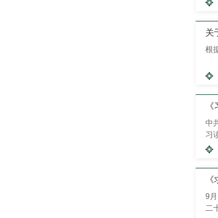
准
关
根
《
中
习
来
中
《
9
二