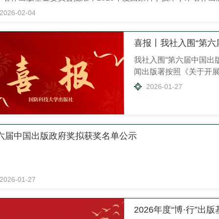
算架构》位列其中，这既是对...
2026-02-04
我社入围“第六届中国出
闻出版署按照《关于开
要求，经逐级申报和评
2026-01-27
出版政府奖拟获奖名单，
奖名单。 中国出版政府
史性的突破。
六届中国出版政府奖拟获奖名单公示
2026-01-27
2026年度“博·行”