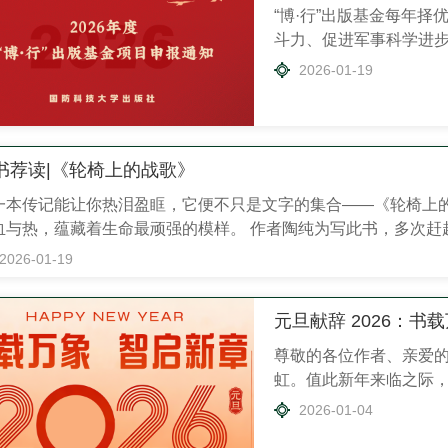
“博·行”出版基金每年
斗力、促进军事科学进
体形态）出版，涵盖社会
2026-01-19
版社经形式审查、初步
定等环节，对3种图书予
功入选国家科学技术学
用，推动更多高水平成...
书荐读|《轮椅上的战歌》
一本传记能让你热泪盈眶，它便不只是文字的集合——《轮椅上
血与热，蕴藏着生命最顽强的模样。 作者陶纯为写此书，多次赶
戟。 这本书里，没有空洞的赞美，只有触手可及的真实。通过本
2026-01-19
冲锋战士，他的身体虽被困于方寸之间，其灵魂却驰骋在科技之巅。 
元旦献辞 2026：书
尊敬的各位作者、亲爱的
虹。值此新年来临之际
们的各位老师、同仁与
2026-01-04
2025年，我们紧密围