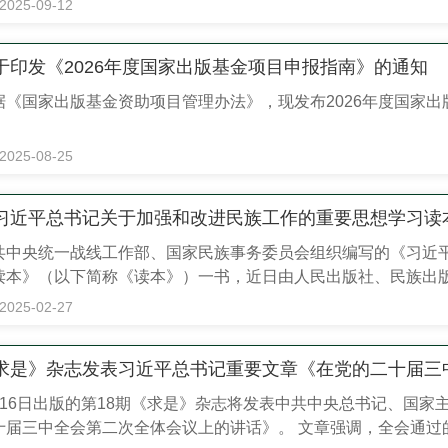
2025-09-12
》的落地，标志着智能网联汽车从“单车智能”迈入“群体智能”新纪元。
于印发《2026年度国家出版基金项目申报指南》的通知
据《国家出版基金资助项目管理办法》，现发布2026年度国家
2025-08-25
习近平总书记关于加强和改进民族工作的重要思想学习读
共中央统一战线工作部、国家民族事务委员会组织编写的《习近
读本》（以下简称《读本》）一书，近日由人民出版社、民族出版
，以习近平同志为核心的党中央坚持“两个结合”，不断推进马克
2025-02-27
华民族共同体意识作为新时代党的民族工作的主线、民族地区各项
求是》杂志发表习近平总书记重要文章《在党的二十届三
月16日出版的第18期《求是》杂志将发表中共中央总书记、国
十届三中全会第二次全体会议上的讲话》。 文章强调，全会通过