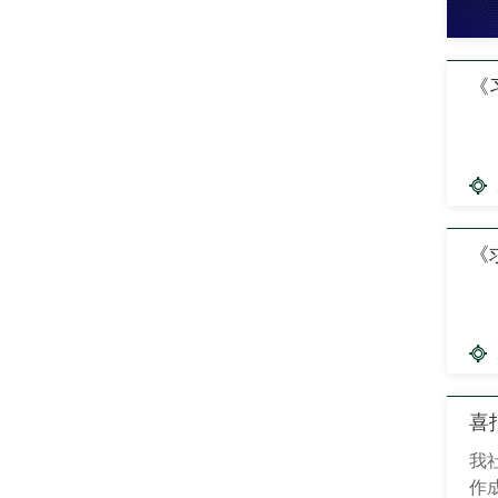
《
《
喜
我
作