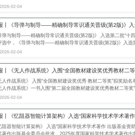
通高等学校军事课教程》。两部教材的入选，彰显了我社在本科
2026-02-04
报丨《导弹与制导——精确制导常识通关晋级(第2版)》入
导弹与制导——精确制导常识通关晋级(第2版)》 入选第二批“十
评选中，《导弹与制导——精确制导常识通关晋级(第2版)》入选
俗化、阶梯式内容设计拆解精确制导核心常识，适配职业院校相关
2026-02-04
先从“爱国者”“飞毛腿”等外国著名导弹入手，介绍导弹的分类、结构
报丨《无人作战系统》入围“全国教材建设奖优秀教材二等
无人作战系统》 入围“全国教材建设奖优秀 教材二等奖”拟奖励
无人作战系统》一书入围“第二届全国教材建设奖优秀教材二等奖
载体，也能作为大众了解军事高科技的科普读物，精准契合职业教.
2026-02-04
报丨《忆阻器智能计算架构》入选“国家科学技术学术著作
忆阻器智能计算架构》 入选“国家科学技术学术著作 出版基金资
术著作出版基金委员会批准，2025年度国家科学技术学术著作