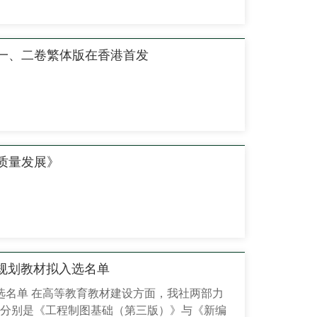
爆火打破了大众对AI的固有认知。此前我们熟悉
大脑”，只能对话、给方案、出主意；...
一、二卷繁体版在香港首发
质量发展》
级规划教材拟入选名单
入选名单 在高等教育教材建设方面，我社两部力
，分别是《工程制图基础（第三版）》与《新编