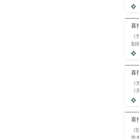
普
喜
《
划
通
首
喜
《
《
习
喜
《
学