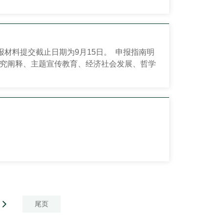
形势新要求，集中全党全社会智慧，科学谋划了
一步全面深化改革的纲领性文件。学...
报材料提交截止日期为9月15日。 申报指南明
研究阐释、主题宣传教育、经济社会发展、哲学
，并对申报项目数量、申请资助金额、项目成稿
尾页