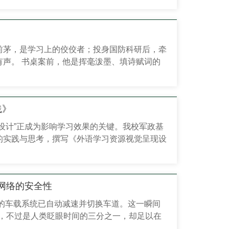
们聚焦主责主业，推出了一批服务国防军队的高
科普读物；《国防科技大学学报》持续聚焦前
前茅，是学习上的佼佼者；投身国防科研后，牵
声。 书桌案前，他是挥毫泼墨、填诗赋词的
连楹联书法都透着文理交融的巧思。 这两种
。而他将这份“硬核与浪漫并存”的人...
践》
设计”正成为影响学习效果的关键。我校军政基
的实践与思考，撰写《外语学习资源视觉呈现设
方案。 本期“作者近距离”，我们请来葛军老
.
网络的安全性
你的车载系统已自动减速并切换车道。这一瞬间
毫秒，不过是人类眨眼时间的三分之一，却足以在
让致命事故转化为轻微剐蹭。《LTE-V2X标