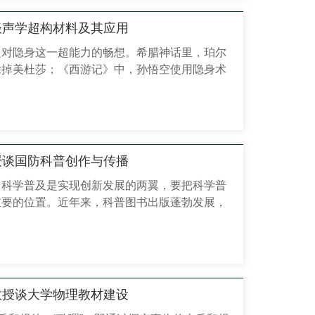
宝谈声学超构材料及其应用
对隐身这一超能力的畅想。希腊神话里，珀尔
除掉美杜莎；《西游记》中，孙悟空使用隐身术
；而你是否也曾想要拥有一件哈利·波特的隐
义上仅仅指用眼睛看不见，更广义的隐身之义则不
泛指无法被某一探测手段（如雷达、声呐）探测
构材料的发现，声光电热各有隐身...
教授谈国防科普创作与传播
、科学普及是实现创新发展的两翼，要把科学普
重要的位置。近年来，科普图书出版蓬勃发展，
重要性尤为突出。国防科技大学出版社邀请国防
版社六楼会议室展开了一场别开生面的讲座——
。 本期嘉宾：付强 付强教授活动现场 付强，
生导师。长期从事自动目标识别（ATR）、精
祖教授谈大学物理教材建设