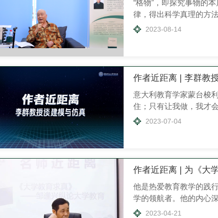
“格物”，即探究事物的
律，得出科学真理的方
英才——教学文稿自选
2023-08-14
索，以及得到的经验和
结报告、交流报告等呈现
防科技大学李承祖教授，与
祖教...
作者近距离 | 李群
意大利教育学家蒙台梭利
住；只有让我做，我才会
一，以知促行，以行求
2023-07-04
《基于RubberDuc
用标准C++语言开发了
RubberDuck。本
一起谈谈建模与仿真。 ..
作者近距离 | 为《
他是热爱教育教学的践
学的领航者。他的内心
生的精力和学识都奉献
2023-04-21