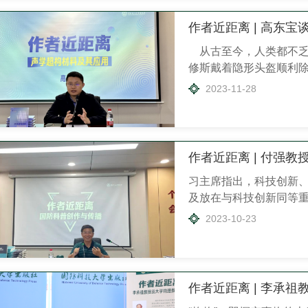
作者近距离 | 高东
从古至今，人类都不乏
修斯戴着隐形头盔顺利
混进瑶池宫阙大闹蟠桃宴
2023-11-28
身斗篷？ “隐身”在狭
仅仅局限于眼睛，而是
到。随着技术的发展及超
作者近距离 | 付强
习主席指出，科技创新
及放在与科技创新同等
培养科普人创作能力的
2023-10-23
科技大学付强教授在出
《国防科普创作与传播》
国防科技大学教授、博士
确制导技术科...
作者近距离 | 李承