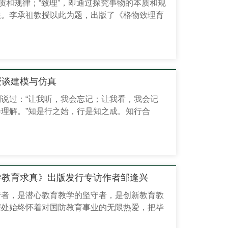
本质和规律；“致理”，即通过探究事物的本质和规
法。李承祖教授以此为题，出版了《格物致理育
集》一书，把多年教师生涯中对问题的研究和探
体会，通过笔下的教学研究论文、论证报告、总
给读者。本期的“作者近距离”活动邀请到了国
我们一起谈谈教学与育人。 本 期 嘉 宾 李承
教授谈建模与仿真
说过：“让我听，我会忘记；让我看，我会记
理解。”知是行之始，行是知之成。知行合
知。以此为出发点，李群教授及其团队写下了
k的离散事件系统仿真模型设计与实现》一书，并采
配套的离散事件系统仿真开源软件
期“作者近距离”活动邀请到了国防科技大学李群教授，
.
大学教育求真》出版发行专访作者邹逢兴
行者，是潜心教育教学的坚守者，是创新教育教
深处始终怀着对国防教育事业的无限热爱，把毕
给了国防教育和科研事业。正如《名师颂》中所