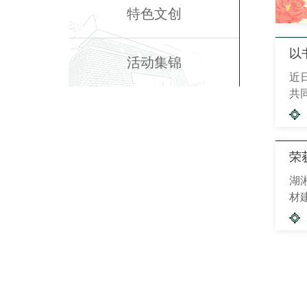
特色文创
以
活动集锦
近
共
材 
地
荣
湖
材
卷