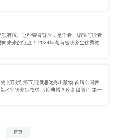
奖项有痕。这些荣誉背后，是作者、编辑与读者
未来的征途！ 2024年湖南省研究生优秀教
1-5 本书以离散时间随机信号分析与处理为重点，系统
物 期刊类 第五届湖湘优秀出版物 首届全国教
高水平研究生教材 《经典博弈论高级教程 第一
出版基金资助项目 军事高科技知识丛书
尾页