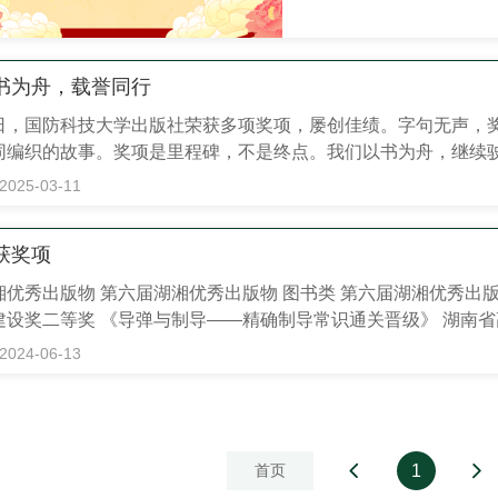
书为舟，载誉同行
日，国防科技大学出版社荣获多项奖项，屡创佳绩。字句无声，
同编织的故事。奖项是里程碑，不是终点。我们以书为舟，继续驶向
《高级信号处理》 王展 等 编著 ISBN：978-7-5673-066
2025-03-11
介绍了高级信号处理的理论方法、实现技术与仿真案例。...
获奖项
湘优秀出版物 第六届湖湘优秀出版物 图书类 第六届湖湘优秀出版
建设奖二等奖 《导弹与制导——精确制导常识通关晋级》 湖南省
：原理与模型》 “十四五”国家重点出版物出版规划项目、 国家
2024-06-13
首页
1