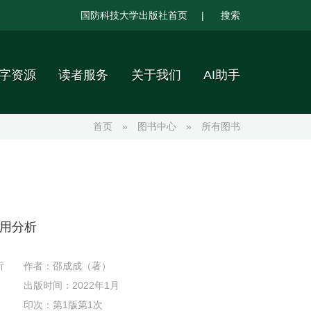
国防科技大学出版社首页
|
搜索
字资源
读者服务
关于我们
AI助手
首页
»
图书中心
»
所有图书
用分析
析
作者：邵成成（著）
出版时间：2022年1月
印次：第1版第1次