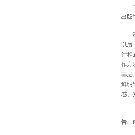
出版
以后
计和
作方
基层
鲜明
感、
告、