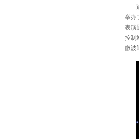
举办
表演
控制
微波