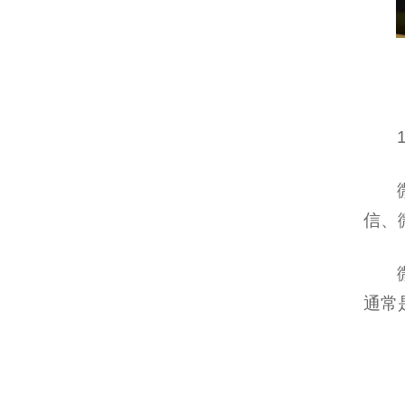
信、
通常