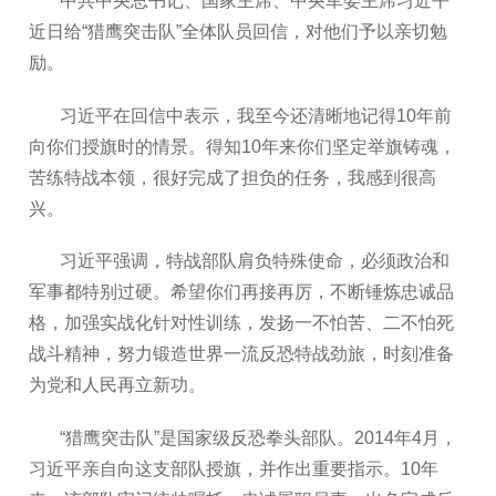
中共中央总书记、国家主席、中央军委主席习近平
近日给“猎鹰突击队”全体队员回信，对他们予以亲切勉
励。
习近平在回信中表示，我至今还清晰地记得10年前
向你们授旗时的情景。得知10年来你们坚定举旗铸魂，
苦练特战本领，很好完成了担负的任务，我感到很高
兴。
习近平强调，特战部队肩负特殊使命，必须政治和
军事都特别过硬。希望你们再接再厉，不断锤炼忠诚品
格，加强实战化针对性训练，发扬一不怕苦、二不怕死
战斗精神，努力锻造世界一流反恐特战劲旅，时刻准备
为党和人民再立新功。
“猎鹰突击队”是国家级反恐拳头部队。2014年4月，
习近平亲自向这支部队授旗，并作出重要指示。10年