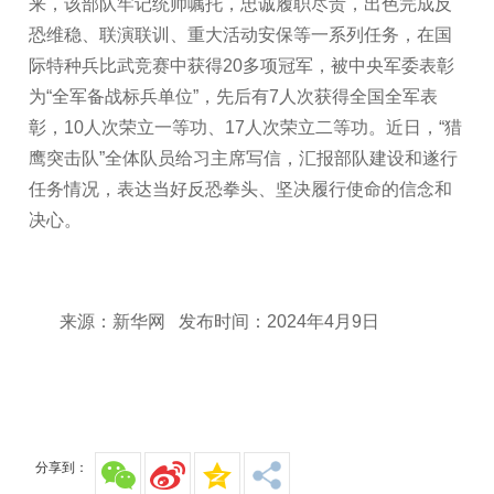
来，该部队牢记统帅嘱托，忠诚履职尽责，出色完成反
恐维稳、联演联训、重大活动安保等一系列任务，在国
际特种兵比武竞赛中获得20多项冠军，被中央军委表彰
为“全军备战标兵单位”，先后有7人次获得全国全军表
彰，10人次荣立一等功、17人次荣立二等功。近日，“猎
鹰突击队”全体队员给习主席写信，汇报部队建设和遂行
任务情况，表达当好反恐拳头、坚决履行使命的信念和
决心。
来源：新华网 发布时间：2024年4月9日
分享到：