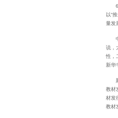
以“
量发
说，
性，
新华
教材
材发
教材