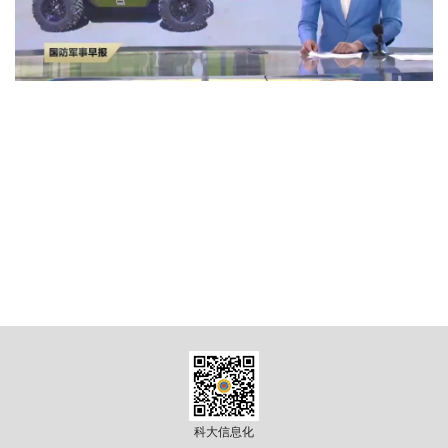
究
校
园
综
合
科大信息化