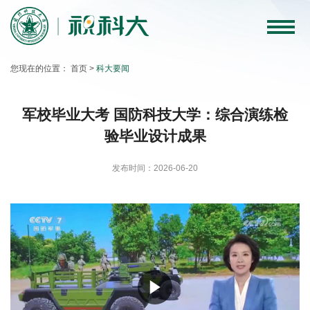
科
大
您现在的位置：
首页
>
科大要闻
要
闻
军校毕业大考 国防科技大学：综合演练检
验毕业设计成果
教
育
发布时间：2026-06-20
教
学
科
学
研