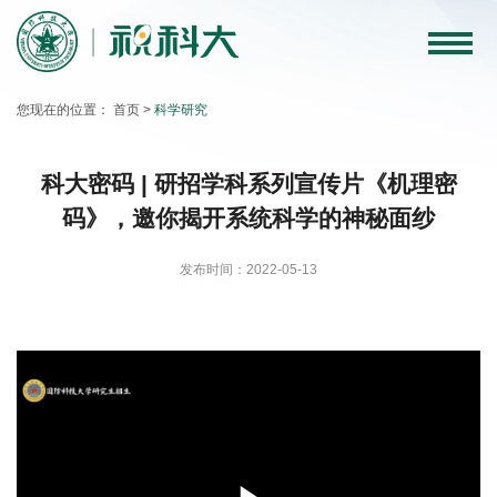
科
大
您现在的位置：
首页
>
科学研究
要
闻
科大密码 | 研招学科系列宣传片《机理密
码》，邀你揭开系统科学的神秘面纱
教
育
发布时间：2022-05-13
教
学
科
学
研