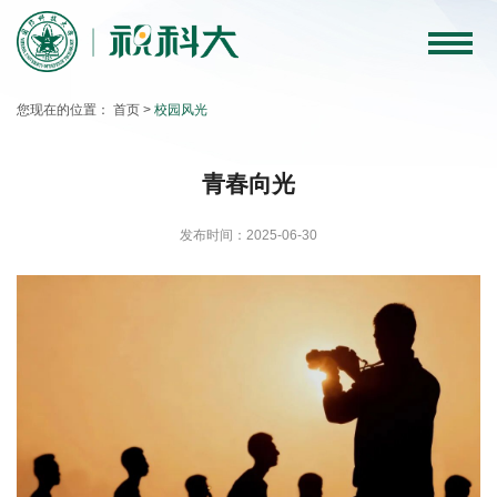
科
大
您现在的位置：
首页
>
校园风光
要
闻
青春向光
教
发布时间：2025-06-30
育
教
学
科
学
研