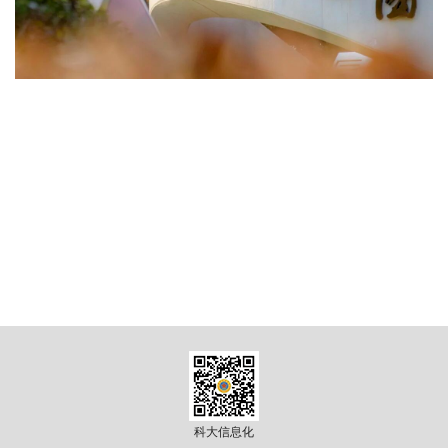
究
校
园
综
合
科大信息化