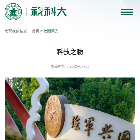
科
大
您现在的位置：
首页
>
校园风光
要
闻
科技之吻
教
发布时间：2025-07-13
育
教
学
科
学
研