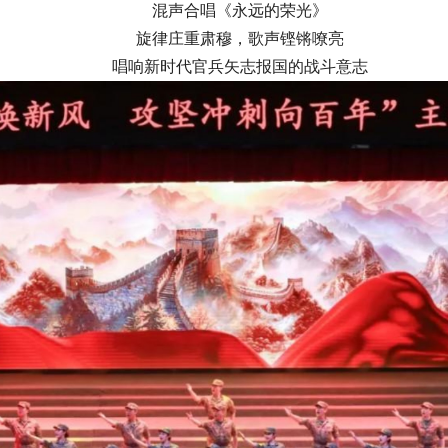
混声合唱《永远的荣光》
旋律庄重肃穆，歌声铿锵嘹亮
唱响新时代官兵矢志报国的战斗意志