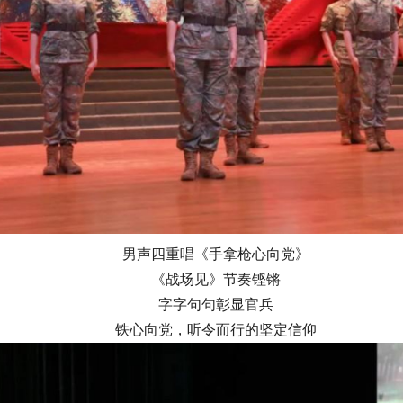
男声四重唱《手拿枪心向党》
《战场见》节奏铿锵
字字句句彰显官兵
铁心向党，听令而行的坚定信仰