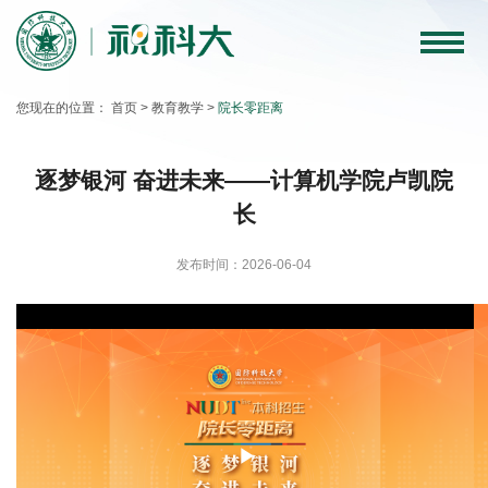
科
大
您现在的位置：
首页
>
教育教学
>
院长零距离
要
闻
逐梦银河 奋进未来——计算机学院卢凯院
长
教
育
发布时间：2026-06-04
教
学
科
学
研