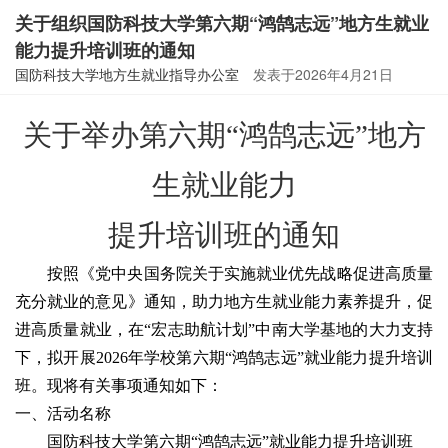
关于组织国防科技大学第六期“鸿鹄志远”地方生就业
能力提升培训班的通知
国防科技大学地方生就业指导办公室
发表于
2026年4月21日
关于举办
第
六
期
“鸿鹄志远”地方
生就业能力
提升培训班
的通知
按照
《党中央国务院关于实施就业优先战略促进高质量
充分就业的意见》
通知
，
助力地方生就业能力素养提升
，促
进高质量就业，
在
“宏志助航计划”中南大学基地
的
大力支持
下，
拟开展
202
6
年
学校
第
六
期
“鸿鹄
志远
”
就业能力提升培训
班。
现将有关事项通知如下：
一、活动名称
国防科技大
学
第
六
期
“
鸿鹄志远
”就业能力提升培训
班