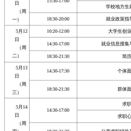
15:30-17:00
日
学校地方生
（周
1
8
:
3
0-
20
:
0
0
就业政策
指
一）
5月12
10:20-12:00
大学生创
日
14:30-17:00
就业信息搜集
（周
二）
18
:
3
0-
21
:
3
0
简
5
月
13
14
:
3
0-1
7
:
3
0
个体
日
（周
1
8
:
3
0-
21
:
3
0
群体
三）
求
5
月
14
14:
3
0-17:
0
0
日
求职
（周