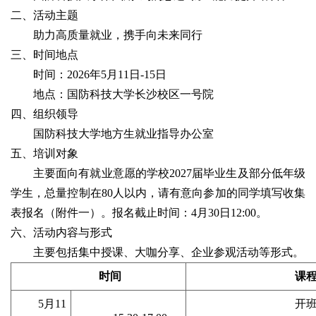
二
、
活动主题
助力高质量就业，携手向未来同行
三、时间
地点
时间：
202
6
年
5
月
11
日
-
15
日
地点：国防科技大学
长沙校区一号院
四、组织领导
国防科技大学地方生就业指导办公室
五、
培训
对象
主要面向有就业意愿的
学校
202
7
届
毕业
生
及
部分
低年级
学
生
，
总量控制在
8
0人
以内
，
请有意向参加的同学填写收集
表报名（附件一）。
报名截止时间：
4月30日12:00
。
六、
活动内容
与形式
主要包括集中授课、大咖分享、
企业参观
活动等形式
。
时间
课
5
月
1
1
开