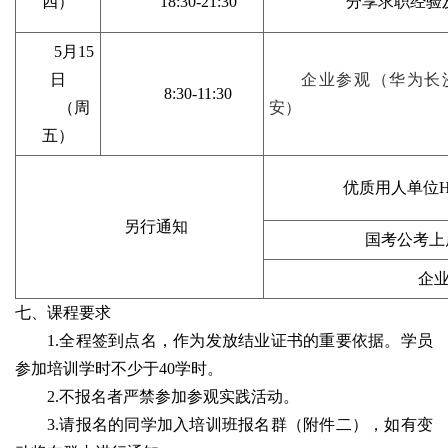
四）
1
8
:30-
21
:
3
0
分享
求职经验
5月15
日
企业参观（华为长
8:30-11:30
（周
安）
五）
优质用人单位
另行通知
国考公考上岸
企
七、
课程要求
1.
全程签到
点名，作为发放结业证书的重要依据。学员
参加
培训学时不少于
40学时。
2.
不报名者严禁参加参观实践活动。
3.
请报名的同学加入培训班报名群（附件
二
），如有变